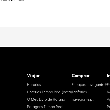
Viajar
Comprar
I
Horários
Espaços navegante®
E
Horários Tempo Real (beta)
Tarifários
N
O Meu Livro de Horário
navegante.pt
A
Paragens Tempo Real
P