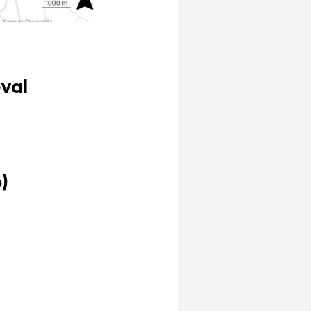
eval
)