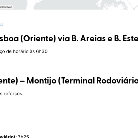
ui
isboa (Oriente) via B. Areias e B. Est
ço de horário às 6h30.
ente) – Montijo (Terminal Rodoviário
s reforços:
.
viário):
7h25.