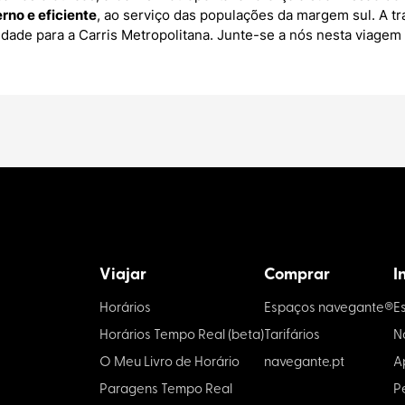
rno e eficiente
, ao serviço das populações da margem sul. A tr
idade para a Carris Metropolitana. Junte-se a nós nesta viagem
Viajar
Comprar
I
Horários
Espaços navegante®
E
Horários Tempo Real (beta)
Tarifários
N
O Meu Livro de Horário
navegante.pt
A
Paragens Tempo Real
P