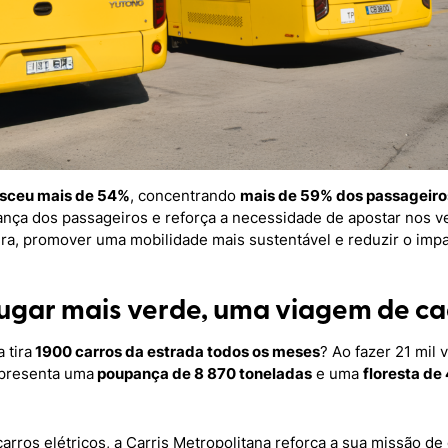
esceu mais de 54%
, concentrando
mais de 59% dos passageir
nça dos passageiros e reforça a necessidade de apostar nos veí
a, promover uma mobilidade mais sustentável e reduzir o impa
lugar mais verde, uma viagem de c
 tira
1900 carros da estrada todos os meses
? Ao fazer 21 mil 
epresenta uma
poupança de 8 870 toneladas
e uma
floresta de
rros elétricos, a Carris Metropolitana reforça a sua missão de