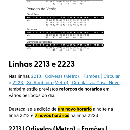
Linhas 2213 e 2223
Nas linhas
2213 | Odivelas (Metro) – Famões | Circular
e
2223 | Sr. Roubado (Metro) | Circular via Casal Novo
,
também estão previstos
reforços de horários
em
vários períodos do dia.
Destaca-se a adição de
um novo horário
à noite na
linha 2213 e
7 novos horários
na linha 2223.
2213 | Odivelas (Metro) – Famões |