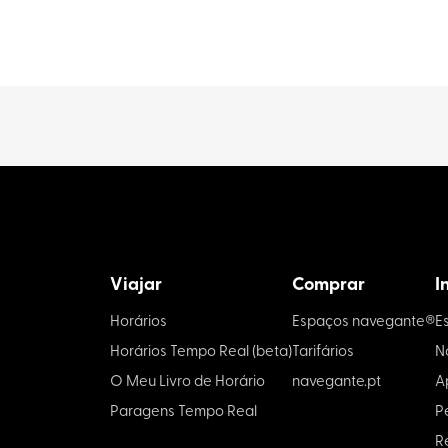
Viajar
Comprar
I
Horários
Espaços navegante®
E
Horários Tempo Real (beta)
Tarifários
N
O Meu Livro de Horário
navegante.pt
A
Paragens Tempo Real
P
R