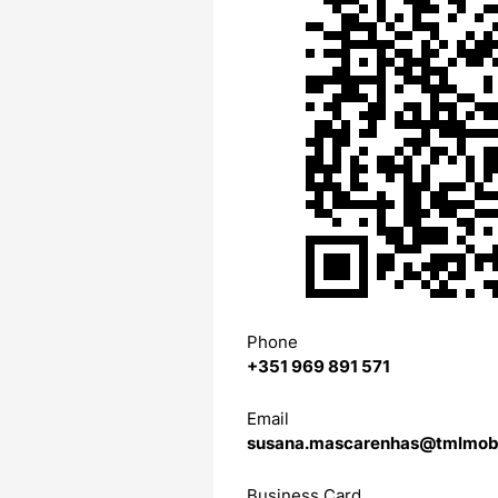
Phone
‭+351 969 891 571‬
Email
susana.mascarenhas@tmlmobi
Business Card